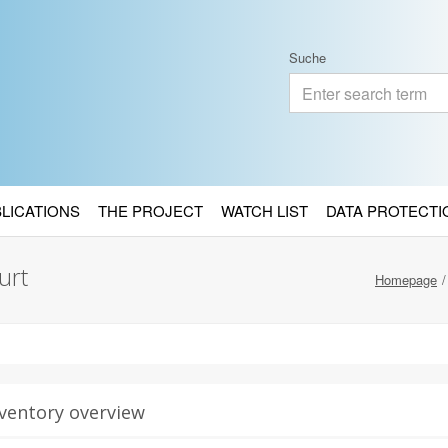
Suche
BLICATIONS
THE PROJECT
WATCH LIST
DATA PROTECTI
urt
Homepage
ventory overview