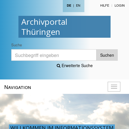
|
EN
HILFE
LOGIN
DE
Archivportal
Thüringen
Suche
Suchen
Erweiterte Suche
Navigation
Navigati
öffnen
WILLKOMMEN IM INFORMATIONSSYSTEM