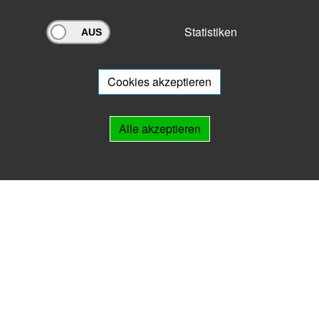
Statistiken
Archivportal Thüringen
Sie wollen mit Ihrem Archiv am Archivportal teilnehmen? Gern stehen
wir
Ihnen beratend zur Seite.
Cookies akzeptieren
Links
Alle akzeptieren
IMPRESSUM
HILFE
Kontakt
Landesarchiv Thüringen
Marstallstr. 2
99423 Weimar