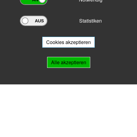
Statistiken
Archivportal Thüringen
Sie wollen mit Ihrem Archiv am Archivportal teilnehmen? Gern stehen
wir
Ihnen beratend zur Seite.
Cookies akzeptieren
Links
Alle akzeptieren
IMPRESSUM
HILFE
Kontakt
Landesarchiv Thüringen
Marstallstr. 2