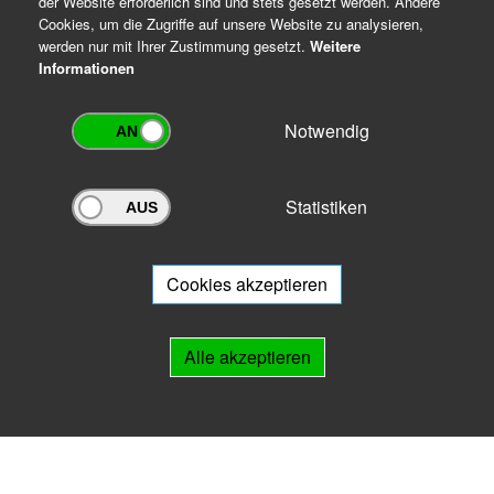
der Website erforderlich sind und stets gesetzt werden. Andere
Cookies, um die Zugriffe auf unsere Website zu analysieren,
werden nur mit Ihrer Zustimmung gesetzt.
Weitere
Informationen
Notwendig
Statistiken
Archivportal Thüringen
Sie wollen mit Ihrem Archiv am Archivportal teilnehmen? Gern stehen
wir
Ihnen beratend zur Seite.
Cookies akzeptieren
Links
Alle akzeptieren
IMPRESSUM
HILFE