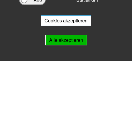
Archivportal Thüringen
Sie wollen mit Ihrem Archiv am Archivportal teilnehmen? Gern stehen
wir
Ihnen beratend zur Seite.
Cookies akzeptieren
Links
Alle akzeptieren
IMPRESSUM
HILFE
Kontakt
Landesarchiv Thüringen
Marstallstr. 2
99423 Weimar