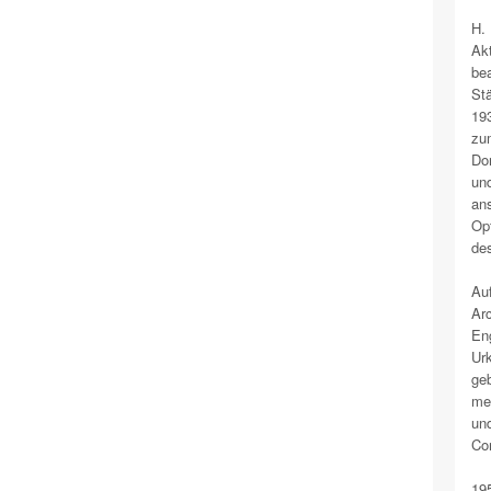
H. 
Akt
bea
Stä
193
zum
Dor
und
ans
Opf
des
Auf
Arc
Eng
Urk
geb
mei
und
Co
195