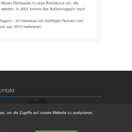
s Neuen Rathauses in neue Büroräume um, die
ht werden. In 2021 konnte das Außenmagazin noch
agazin - im Interesse von künftigen Nutzern und
ss aus 2013 realisieren.
ontakt
ndesarchiv Thüringen
es, um die Zugriffe auf unsere Website zu analysieren,
rstallstr. 2
423 Weimar