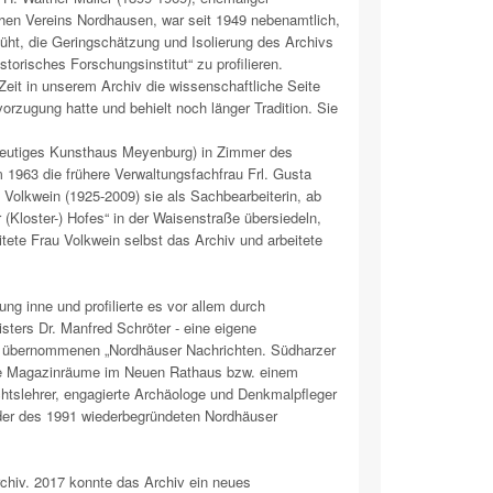
hen Vereins Nordhausen, war seit 1949 nebenamtlich,
üht, die Geringschätzung und Isolierung des Archivs
torisches Forschungsinstitut“ zu profilieren.
Zeit in unserem Archiv die wissenschaftliche Seite
rzugung hatte und behielt noch länger Tradition. Sie
eutiges Kunsthaus Meyenburg) in Zimmer des
 1963 die frühere Verwaltungsfachfrau Frl. Gusta
 Volkwein (1925-2009) sie als Sachbearbeiterin, ab
(Kloster-) Hofes“ in der Waisenstraße übersiedeln,
tete Frau Volkwein selbst das Archiv und arbeitete
ung inne und profilierte es vor allem durch
ters Dr. Manfred Schröter - eine eigene
ft übernommenen „Nordhäuser Nachrichten. Südharzer
wie Magazinräume im Neuen Rathaus bzw. einem
tslehrer, engagierte Archäologe und Denkmalpfleger
ender des 1991 wiederbegründeten Nordhäuser
rchiv. 2017 konnte das Archiv ein neues