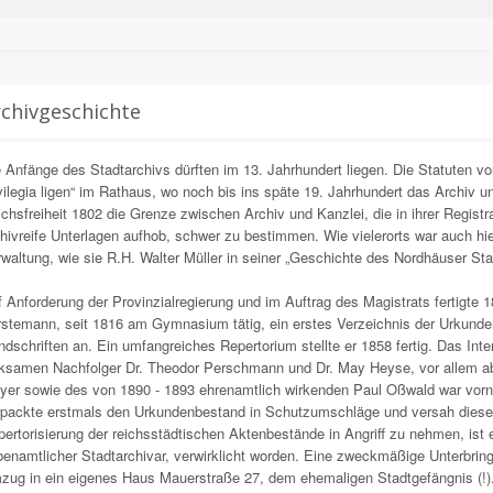
chivgeschichte
 Anfänge des Stadtarchivs dürften im 13. Jahrhundert liegen. Die Statuten v
vilegia ligen“ im Rathaus, wo noch bis ins späte 19. Jahrhundert das Archiv 
chsfreiheit 1802 die Grenze zwischen Archiv und Kanzlei, die in ihrer Registr
hivreife Unterlagen aufhob, schwer zu bestimmen. Wie vielerorts war auch hie
waltung, wie sie R.H. Walter Müller in seiner „Geschichte des Nordhäuser Sta
 Anforderung der Provinzialregierung und im Auftrag des Magistrats fertigte 
rstemann, seit 1816 am Gymnasium tätig, ein erstes Verzeichnis der Urkun
dschriften an. Ein umfangreiches Repertorium stellte er 1858 fertig. Das Int
ksamen Nachfolger Dr. Theodor Perschmann und Dr. May Heyse, vor allem abe
er sowie des von 1890 - 1893 ehrenamtlich wirkenden Paul Oßwald war vorn
rpackte erstmals den Urkundenbestand in Schutzumschläge und versah diese 
ertorisierung der reichsstädtischen Aktenbestände in Angriff zu nehmen, ist
enamtlicher Stadtarchivar, verwirklicht worden. Eine zweckmäßige Unterbrin
ug in ein eigenes Haus Mauerstraße 27, dem ehemaligen Stadtgefängnis (!)