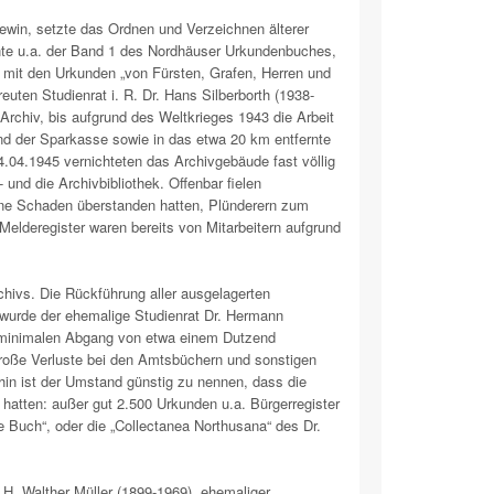
Lewin, setzte das Ordnen und Verzeichnen älterer
nnte u.a. der Band 1 des Nordhäuser Urkundenbuches,
d mit den Urkunden „von Fürsten, Grafen, Herren und
uten Studienrat i. R. Dr. Hans Silberborth (1938-
Archiv, bis aufgrund des Weltkrieges 1943 die Arbeit
und der Sparkasse sowie in das etwa 20 km entfernte
4.04.1945 vernichteten das Archivgebäude fast völlig
 und die Archivbibliothek. Offenbar fielen
ohne Schaden überstanden hatten, Plünderern zum
 Melderegister waren bereits von Mitarbeitern aufgrund
chivs. Die Rückführung aller ausgelagerten
 wurde der ehemalige Studienrat Dr. Hermann
ur minimalen Abgang von etwa einem Dutzend
große Verluste bei den Amtsbüchern und sonstigen
in ist der Umstand günstig zu nennen, dass die
 hatten: außer gut 2.500 Urkunden u.a. Bürgerregister
 Buch“, oder die „Collectanea Northusana“ des Dr.
 H. Walther Müller (1899-1969), ehemaliger