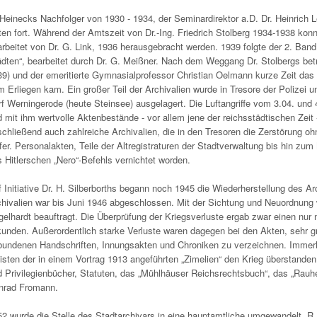
Heinecks Nachfolger von 1930 - 1934, der Seminardirektor a.D. Dr. Heinrich 
en fort. Während der Amtszeit von Dr.-Ing. Friedrich Stolberg 1934-1938 ko
rbeitet von Dr. G. Link, 1936 herausgebracht werden. 1939 folgte der 2. Ban
dten“, bearbeitet durch Dr. G. Meißner. Nach dem Weggang Dr. Stolbergs betre
9) und der emeritierte Gymnasialprofessor Christian Oelmann kurze Zeit das 
 Erliegen kam. Ein großer Teil der Archivalien wurde in Tresore der Polizei 
f Werningerode (heute Steinsee) ausgelagert. Die Luftangriffe vom 3.04. und 
 mit ihm wertvolle Aktenbestände - vor allem jene der reichsstädtischen Zeit -
chließend auch zahlreiche Archivalien, die in den Tresoren die Zerstörung 
er. Personalakten, Teile der Altregistraturen der Stadtverwaltung bis hin zum
 Hitlerschen „Nero“-Befehls vernichtet worden.
 Initiative Dr. H. Silberborths begann noch 1945 die Wiederherstellung des Ar
hivalien war bis Juni 1946 abgeschlossen. Mit der Sichtung und Neuordnung
elhardt beauftragt. Die Überprüfung der Kriegsverluste ergab zwar einen n
unden. Außerordentlich starke Verluste waren dagegen bei den Akten, sehr 
undenen Handschriften, Innungsakten und Chroniken zu verzeichnen. Immerh
sten der in einem Vortrag 1913 angeführten „Zimelien“ den Krieg überstanden
 Privilegienbücher, Statuten, das „Mühlhäuser Reichsrechtsbuch“, das „Rauhe
nrad Fromann.
2 wurde die Stelle des Stadtarchivars in eine hauptamtliche umgewandelt. R.