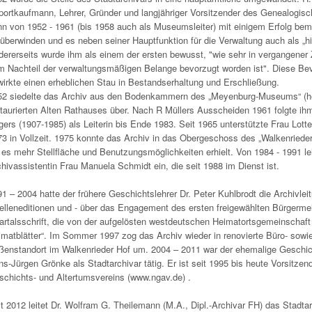
ortkaufmann, Lehrer, Gründer und langjähriger Vorsitzender des Genealogisc
n von 1952 - 1961 (bis 1958 auch als Museumsleiter) mit einigem Erfolg bem
überwinden und es neben seiner Hauptfunktion für die Verwaltung auch als „his
ererseits wurde ihm als einem der ersten bewusst, "wie sehr in vergangener 
 Nachteil der verwaltungsmäßigen Belange bevorzugt worden ist". Diese Bevo
irkte einen erheblichen Stau in Bestandserhaltung und Erschließung.
52 siedelte das Archiv aus den Bodenkammern des „Meyenburg-Museums“ (h
taurierten Alten Rathauses über. Nach R Müllers Ausscheiden 1961 folgte ihm
ers (1907-1985) als Leiterin bis Ende 1983. Seit 1965 unterstützte Frau Lotte
3 in Vollzeit. 1975 konnte das Archiv in das Obergeschoss des „Walkenrieder 
es mehr Stellfläche und Benutzungsmöglichkeiten erhielt. Von 1984 - 1991 lei
hivassistentin Frau Manuela Schmidt ein, die seit 1988 im Dienst ist.
1 – 2004 hatte der frühere Geschichtslehrer Dr. Peter Kuhlbrodt die Archivleit
lleneditionen und - über das Engagement des ersten freigewählten Bürgermeis
artalsschrift, die von der aufgelösten westdeutschen Heimatortsgemeinscha
imatblätter“. Im Sommer 1997 zog das Archiv wieder in renovierte Büro- so
enstandort im Walkenrieder Hof um. 2004 – 2011 war der ehemalige Geschich
s-Jürgen Grönke als Stadtarchivar tätig. Er ist seit 1995 bis heute Vorsitz
chichts- und Altertumsvereins (www.ngav.de) .
t 2012 leitet Dr. Wolfram G. Theilemann (M.A., Dipl.-Archivar FH) das Stadta