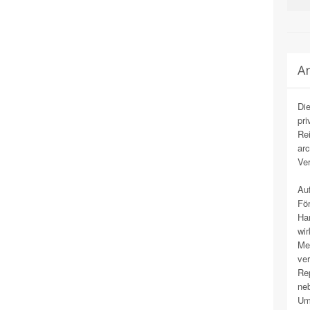
Ar
Die
pri
Rei
arc
Ver
Auf
Fö
Han
wir
Mey
ve
Rep
neb
Umz