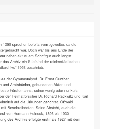
on 1350 sprechen bereits vom „gewelbe, da die
untergebracht war. Doch war bis ans Ende der
atur neben aktuellem Schriftgut auch längst
r das Archiv ein Stiefkind der reichsstädtischen
dtarchivs“ 1953 beschrieb.
1841 der Gymnasialprof. Dr. Ernst Günther
den und Amtsbücher, gebundenen Akten und
eresse Förstemanns, seiner wenig oder nur kurz
r der Heimatforscher Dr. Richard Rackwitz und Karl
ehmlich auf die Urkunden gerichtet. Oßwald
mit Beschreibdaten. Seine Absicht, auch die
 erst von Hermann Heineck, 1893 bis 1930
gung des Archivs erfolgte erstmals 1927 mit dem
.