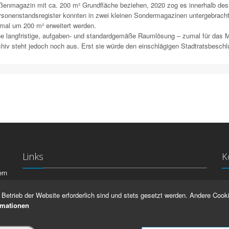
ßenmagazin mit ca. 200 m² Grundfläche beziehen, 2020 zog es innerhalb de
rsonenstandsregister konnten in zwei kleinen Sondermagazinen untergebrac
mal um 200 m² erweitert werden.
e langfristige, aufgaben- und standardgemäße Raumlösung – zumal für das M
hiv steht jedoch noch aus. Erst sie würde den einschlägigen Stadtratsbeschlu
Links
K
ern
La
IMPRESSUM
Betrieb der Website erforderlich sind und stets gesetzt werden. Andere Cooki
Ma
HILFE
rmationen
99