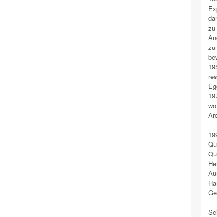
Exp
dan
zu 
And
zum
bew
19
res
Egg
197
wo 
Arc
199
Que
Qu
He
Auß
Han
Ges
Sei