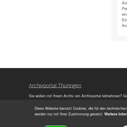
Au
Pe
ein
Ein
Arc
Archivportal Thüringen
Sie wollen mit Ihrem Archiv am Archivportal teilnehmen? G
stehen
wir
Ihnen beratend zur Seite.
Diese Website benutzt Cookies, die für den technischen 
werden nur mit Ihrer Zustimmung gesetzt.
Weitere Info