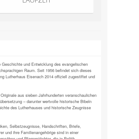
e Geschichte und Entwicklung des evangelischen
schsprachigen Raum. Seit 1956 befindet sich dieses
ng Lutherhaus Eisenach 2014 offiziell zugestiftet und
Originale aus sieben Jahrhunderten veranschaulichen
bersetzung – darunter wertvolle historische Bibeln
ichte des Lutherhauses und historische Zeugnisse
en, Selbstzeugnisse, Handschriften, Briefe,
r und ihre Familienangehörige sind in einer
rssöhne und Pfarrerstöchter, die in Politik,