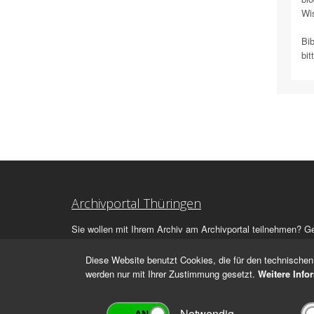
Wis
Bi
bit
Archivportal Thüringen
Sie wollen mit Ihrem Archiv am Archivportal teilnehmen? G
stehen
wir
Ihnen beratend zur Seite.
Diese Website benutzt Cookies, die für den technischen 
werden nur mit Ihrer Zustimmung gesetzt.
Weitere Info
Notwendig