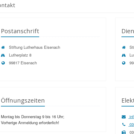
ontakt
Postanschrift
Dien
Stiftung Lutherhaus Eisenach
Sti
Lutherplatz 8
Lut
99817 Eisenach
99
Öffnungszeiten
Ele
Montag bis Donnerstag 9 bis 16 Uhr;
in
Vorherige Anmeldung erforderlich!
03
03