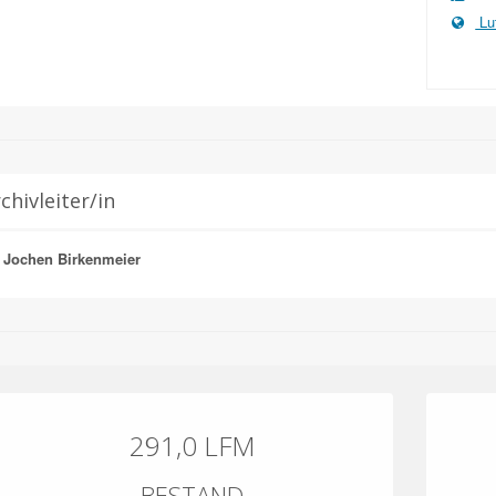
Lu
chivleiter/in
. Jochen Birkenmeier
291,0 LFM
BESTAND