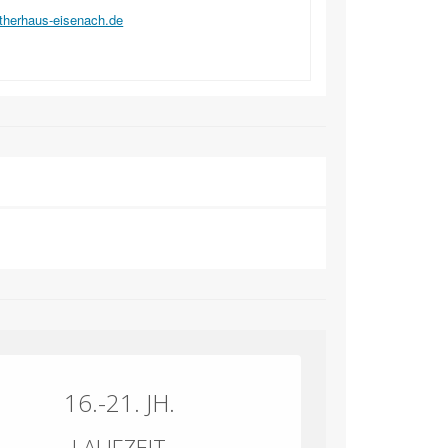
therhaus-eisenach.de
16.-21. JH.
LAUFZEIT