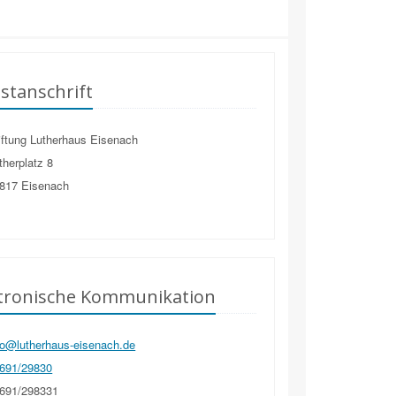
stanschrift
ftung Lutherhaus Eisenach
herplatz 8
817
Eisenach
ktronische Kommunikation
fo@lutherhaus-eisenach.de
691/29830
691/298331