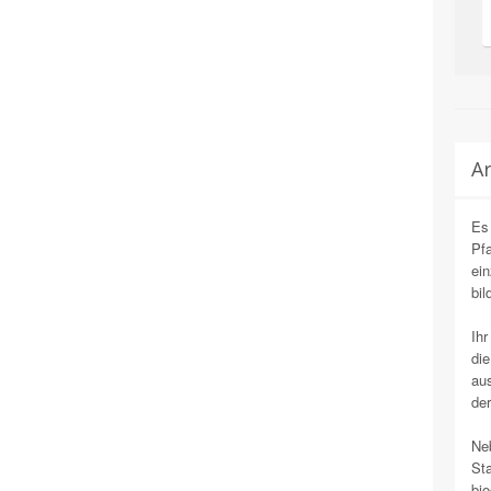
Ar
Es
Pfa
ein
bil
Ihr
die
aus
der
Neb
Sta
bio