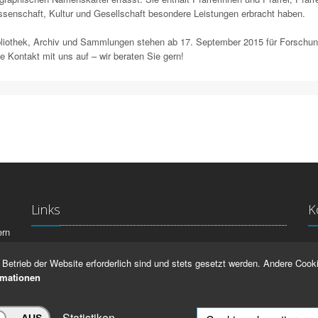
senschaft, Kultur und Gesellschaft besondere Leistungen erbracht haben.
bliothek, Archiv und Sammlungen stehen ab 17. September 2015 für Forschu
te Kontakt mit uns auf – wir beraten Sie gern!
Links
K
ern
La
IMPRESSUM
Betrieb der Website erforderlich sind und stets gesetzt werden. Andere Cooki
Ma
HILFE
rmationen
99
Statistiken