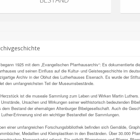
chivgeschichte
 begann 1925 mit dem „Evangelischen Pfarrhausarchiv“: Es dokumentierte di
rrhauses und seinen Einfluss auf die Kultur- und Geistesgeschichte im deut
zigartige Archiv in der Obhut des Lutherhauses Eisenach. Es wurde der Stiftu
det den umfangreichsten Teil der Museumsbestände.
 Herzstück ist die museale Sammlung zum Leben und Wirken Martin Luthers. 
 Umstände, Ursachen und Wirkungen seiner welthistorisch bedeutenden Bibelü
 dem Bestand der ehemaligen Altenburger Bibelgesellschaft. Auch die Gesch
 Luther-Erinnerung sind ein wichtiger Bestandteil der Sammlungen.
en einer umfangreichen Forschungsbibliothek befinden sich Gemälde, Graphik
mmbücher, Medaillen und Kleinplastiken in den Beständen. Über 30.000 Pfarre
graphischen Namenskartei erfasst. Sie enthält Pfarrerinnen und Pfarrer, Pfarre