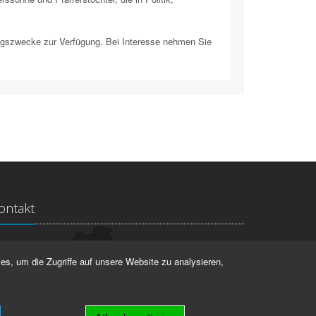
ngszwecke zur Verfügung. Bei Interesse nehmen Sie
ontakt
ndesarchiv Thüringen
es, um die Zugriffe auf unsere Website zu analysieren,
rstallstr. 2
423 Weimar