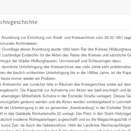
chivgeschichte
 Anordnung zur Errichtung von Stadt- und Kreisarchiven vom 26.02.1951 rege
mmunale Archivwesen.
 Grundlage dieser Anordnung wurde 1952 beim Rat des Kreises Hildburghause
s zuständige Endarchiv für die Akten des Rates des Kreises und sämtliche 
chivgut der Städte Hildburghausen, Ummerstadt und Schleusingen dazu.
 räumliche Unterbringung des Kreisarchives war viele Jahre sehr problematis
en der baulich schlechten Unterbringung bis in die 1990er Jahre, ist die Kap
 heute immer wieder ein Problem.
s Kreisarchiv war zunächst teils in Räumen des Kreisgerichtes sowie auf d
ergebracht. Die Kapazität zur Aufnahme von Akten war bald erschöpft und d
 ehemaligen Möbelfabrik Schulze in der Eisfelder Straße verlagert. Dieses
sturzgefahr geräumt werden und die Akten wurden vorübergehend in Leimrieth
9 die Unterbringung in der so genannten „Karolinenburg“ in der Eisfelder Str
0 in das Gebäude Rückertstraße 22 verlegt. Der Platz in den Stahl-/Holzrega
ätzlich moderne Rollregalanlagen angeschafft und so die Magazinkapazität me
 kurze Zeit, da durch die Gebietsreform 1994 der Landkreis Rechtsnachfolge
ernahme des Aktenbestandes des Suhler Kreisarchives verbunden und das Kr