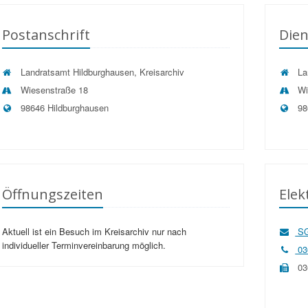
Postanschrift
Dien
Landratsamt Hildburghausen, Kreisarchiv
Lan
Wiesenstraße 18
Wi
98646 Hildburghausen
98
Öffnungszeiten
Ele
Aktuell ist ein Besuch im Kreisarchiv nur nach
SG
individueller Terminvereinbarung möglich.
03
03