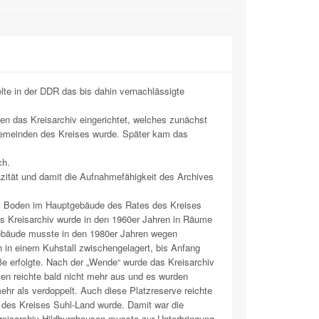
lte in der DDR das bis dahin vernachlässigte
n das Kreisarchiv eingerichtet, welches zunächst
Gemeinden des Kreises wurde. Später kam das
ch.
azität und damit die Aufnahmefähigkeit des Archives
em Boden im Hauptgebäude des Rates des Kreises
as Kreisarchiv wurde in den 1960er Jahren in Räume
 Gebäude musste in den 1980er Jahren wegen
 in einem Kuhstall zwischengelagert, bis Anfang
aße erfolgte. Nach der „Wende“ wurde das Kreisarchiv
len reichte bald nicht mehr aus und es wurden
hr als verdoppelt. Auch diese Platzreserve reichte
r des Kreises Suhl-Land wurde. Damit war die
eisarchiv Hildburghausen musste zur Unterbringung