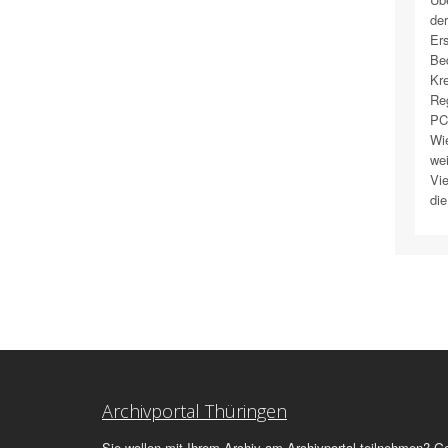
der
Ers
Bed
Kre
Reg
PC`
Wie
wei
Vie
die
Archivportal Thüringen
Sie wollen mit Ihrem Archiv am Archivportal teilnehmen? G