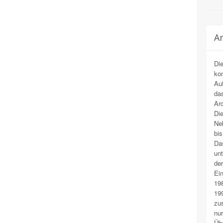
Ar
Die
ko
Auf
da
Ar
Die
Neb
bis
Da
unt
der
Ein
198
199
zus
nur
Üb