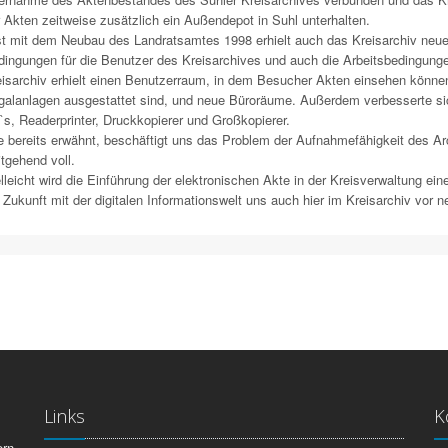
 Akten zeitweise zusätzlich ein Außendepot in Suhl unterhalten.
t mit dem Neubau des Landratsamtes 1998 erhielt auch das Kreisarchiv neue
ingungen für die Benutzer des Kreisarchives und auch die Arbeitsbedingungen 
isarchiv erhielt einen Benutzerraum, in dem Besucher Akten einsehen können
alanlagen ausgestattet sind, und neue Büroräume. Außerdem verbesserte si
s, Readerprinter, Druckkopierer und Großkopierer.
 bereits erwähnt, beschäftigt uns das Problem der Aufnahmefähigkeit des Ar
tgehend voll.
lleicht wird die Einführung der elektronischen Akte in der Kreisverwaltung ein
 Zukunft mit der digitalen Informationswelt uns auch hier im Kreisarchiv vor 
Links
K
ern