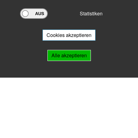
Statistiken
Archivportal Thüringen
Sie wollen mit Ihrem Archiv am Archivportal teilnehmen? Gern stehen
wir
Ihnen beratend zur Seite.
Cookies akzeptieren
Links
Alle akzeptieren
IMPRESSUM
HILFE
Kontakt
Landesarchiv Thüringen
Marstallstr. 2
99423 Weimar