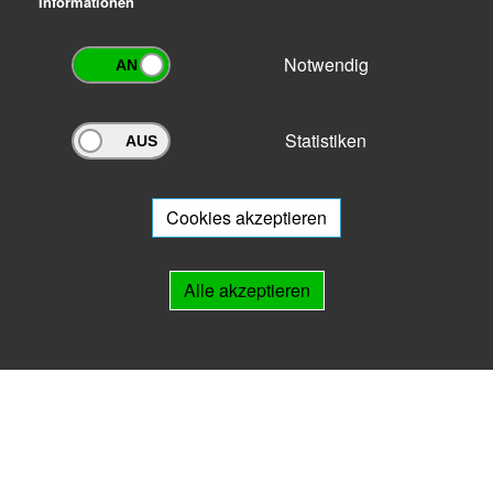
Informationen
Notwendig
Statistiken
Archivportal Thüringen
Sie wollen mit Ihrem Archiv am Archivportal teilnehmen? Gern stehen
wir
Ihnen beratend zur Seite.
Cookies akzeptieren
Links
Alle akzeptieren
IMPRESSUM
HILFE
Kontakt