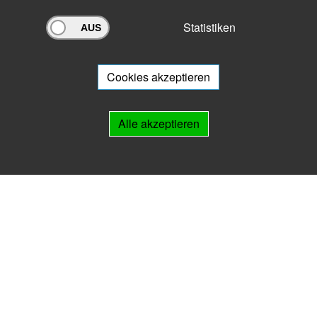
Statistiken
Archivportal Thüringen
Sie wollen mit Ihrem Archiv am Archivportal teilnehmen? Gern stehen
wir
Ihnen beratend zur Seite.
Cookies akzeptieren
Links
Alle akzeptieren
IMPRESSUM
HILFE
Kontakt
Landesarchiv Thüringen
Marstallstr. 2
99423 Weimar