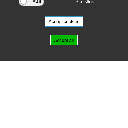
Statistics
Archivportal Thüringen
Do you want to participate in the archive portal with your archive?
We
will be happy to advise you.
Accept cookies
Links
Accept all
IMPRINT
HELP
Contact
Landesarchiv Thüringen
Marstallstr. 2
99423 Weimar