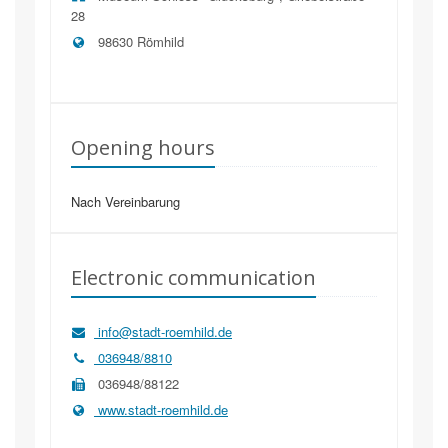
28
98630
Römhild
Opening hours
Nach Vereinbarung
Electronic communication
info@stadt-roemhild.de
036948/8810
036948/88122
www.stadt-roemhild.de