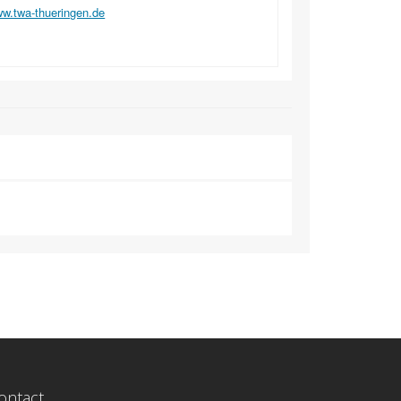
w.twa-thueringen.de
ontact