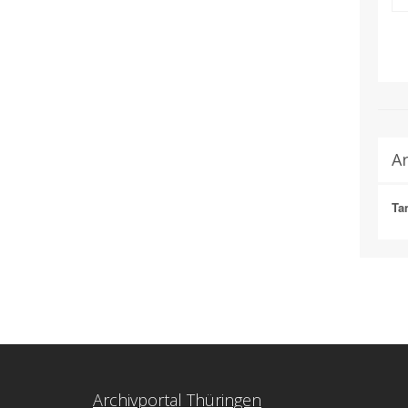
A
Ta
Archivportal Thüringen