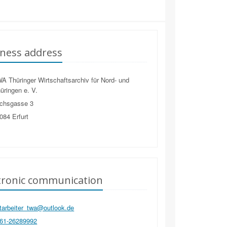
ness address
 Thüringer Wirtschaftsarchiv für Nord- und
hüringen e. V.
chsgasse 3
084
Erfurt
tronic communication
tarbeiter_twa@outlook.de
61-26289992