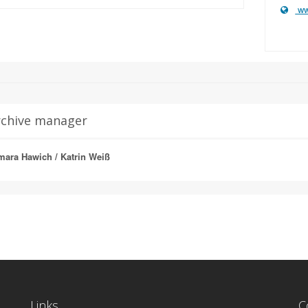
ww
rchive manager
mara Hawich / Katrin Weiß
Links
C