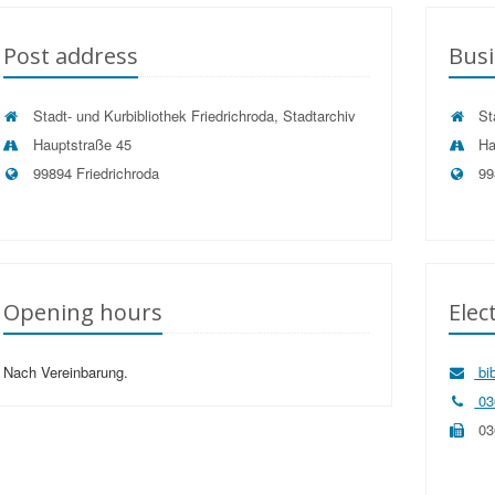
Post address
Busi
Stadt- und Kurbibliothek Friedrichroda, Stadtarchiv
Sta
Hauptstraße 45
Ha
99894 Friedrichroda
99
Opening hours
Elec
Nach Vereinbarung.
bib
03
03