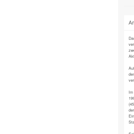
Ar
Das
ver
zwe
Akt
Auf
den
ver
Im 
19
(4
der
Ei
Sta
Sei