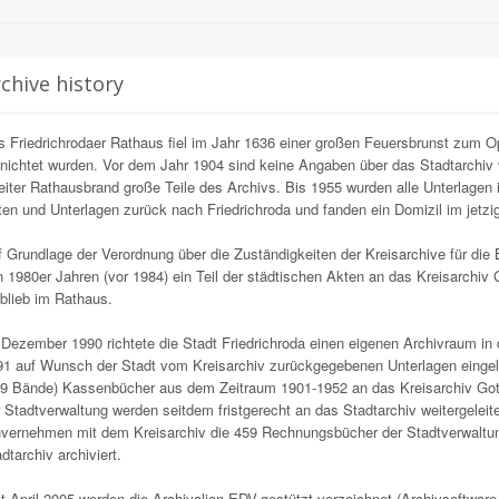
chive history
 Friedrichrodaer Rathaus fiel im Jahr 1636 einer großen Feuersbrunst zum Op
nichtet wurden. Vor dem Jahr 1904 sind keine Angaben über das Stadtarchiv
iter Rathausbrand große Teile des Archivs. Bis 1955 wurden alle Unterlagen 
en und Unterlagen zurück nach Friedrichroda und fanden ein Domizil im jetzi
 Grundlage der Verordnung über die Zuständigkeiten der Kreisarchive für die 
 1980er Jahren (vor 1984) ein Teil der städtischen Akten an das Kreisarchiv
blieb im Rathaus.
Dezember 1990 richtete die Stadt Friedrichroda einen eigenen Archivraum in 
91 auf Wunsch der Stadt vom Kreisarchiv zurückgegebenen Unterlagen eingel
59 Bände) Kassenbücher aus dem Zeitraum 1901-1952 an das Kreisarchiv Goth
 Stadtverwaltung werden seitdem fristgerecht an das Stadtarchiv weitergelei
nvernehmen mit dem Kreisarchiv die 459 Rechnungsbücher der Stadtverwaltun
dtarchiv archiviert.
t April 2005 werden die Archivalien EDV-gestützt verzeichnet (Archivsoftware