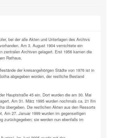
fer, bei der alle Akten und Unterlagen des Archivs
 vorhanden. Am 3. August 1904 vernichtete ein
in zentralen Archiven gelagert. Erst 1956 kamen die
gen Rathaus.
Bestände der kreisangehörigen Städte von 1976 ist in
 Gotha abgegeben worden, der restliche Bestand
der Hauptstraße 45 ein. Dort wurden die am 30. Mai
agert. Am 31. März 1995 wurden nochmals ca. 21 lfm
a übergeben. Die restlichen Akten aus den Ressorts
tet. Am 27. Januar 1999 wurden im gegenseitigen
g zurückgegeben; sie werden nun ebenfalls im
 Augias). Im Juni 2005 wurde mit der