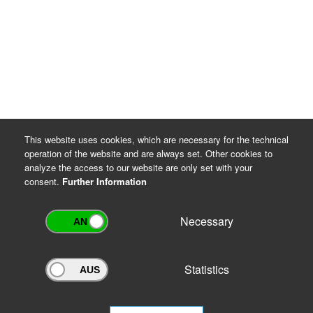
This website uses cookies, which are necessary for the technical
operation of the website and are always set. Other cookies to
analyze the access to our website are only set with your
consent.
Further Information
Necessary
Statistics
Archivportal Thüringen
Do you want to participate in the archive portal with your archive?
We
will be happy to advise you.