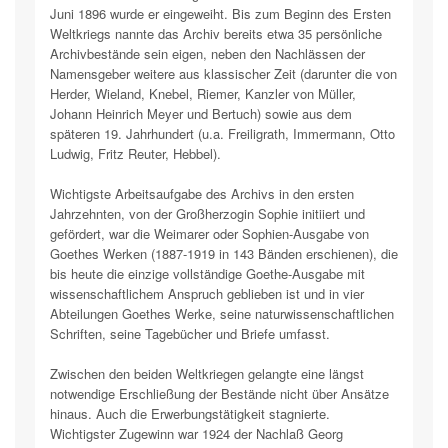
Juni 1896 wurde er eingeweiht. Bis zum Beginn des Ersten
Weltkriegs nannte das Archiv bereits etwa 35 persönliche
Archivbestände sein eigen, neben den Nachlässen der
Namensgeber weitere aus klassischer Zeit (darunter die von
Herder, Wieland, Knebel, Riemer, Kanzler von Müller,
Johann Heinrich Meyer und Bertuch) sowie aus dem
späteren 19. Jahrhundert (u.a. Freiligrath, Immermann, Otto
Ludwig, Fritz Reuter, Hebbel).
Wichtigste Arbeitsaufgabe des Archivs in den ersten
Jahrzehnten, von der Großherzogin Sophie initiiert und
gefördert, war die Weimarer oder Sophien-Ausgabe von
Goethes Werken (1887-1919 in 143 Bänden erschienen), die
bis heute die einzige vollständige Goethe-Ausgabe mit
wissenschaftlichem Anspruch geblieben ist und in vier
Abteilungen Goethes Werke, seine naturwissenschaftlichen
Schriften, seine Tagebücher und Briefe umfasst.
Zwischen den beiden Weltkriegen gelangte eine längst
notwendige Erschließung der Bestände nicht über Ansätze
hinaus. Auch die Erwerbungstätigkeit stagnierte.
Wichtigster Zugewinn war 1924 der Nachlaß Georg