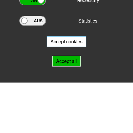
Necessary
Statistics
Archivportal Thüringen
Do you want to participate in the archive portal with your archive?
We
will be happy to advise you.
Accept cookies
Links
Accept all
IMPRINT
HELP
Contact
Landesarchiv Thüringen
Marstallstr. 2