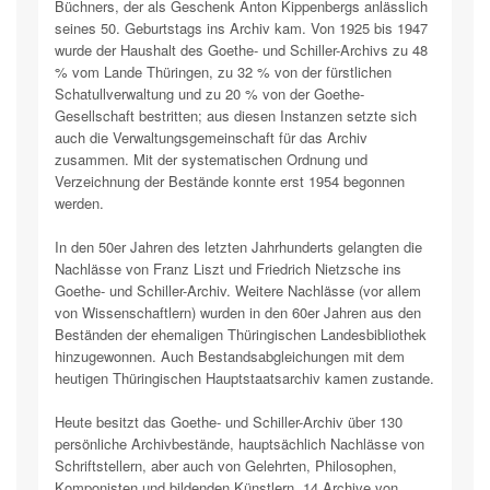
Büchners, der als Geschenk Anton Kippenbergs anlässlich
seines 50. Geburtstags ins Archiv kam. Von 1925 bis 1947
wurde der Haushalt des Goethe- und Schiller-Archivs zu 48
% vom Lande Thüringen, zu 32 % von der fürstlichen
Schatullverwaltung und zu 20 % von der Goethe-
Gesellschaft bestritten; aus diesen Instanzen setzte sich
auch die Verwaltungsgemeinschaft für das Archiv
zusammen. Mit der systematischen Ordnung und
Verzeichnung der Bestände konnte erst 1954 begonnen
werden.
In den 50er Jahren des letzten Jahrhunderts gelangten die
Nachlässe von Franz Liszt und Friedrich Nietzsche ins
Goethe- und Schiller-Archiv. Weitere Nachlässe (vor allem
von Wissenschaftlern) wurden in den 60er Jahren aus den
Beständen der ehemaligen Thüringischen Landesbibliothek
hinzugewonnen. Auch Bestandsabgleichungen mit dem
heutigen Thüringischen Hauptstaatsarchiv kamen zustande.
Heute besitzt das Goethe- und Schiller-Archiv über 130
persönliche Archivbestände, hauptsächlich Nachlässe von
Schriftstellern, aber auch von Gelehrten, Philosophen,
Komponisten und bildenden Künstlern, 14 Archive von