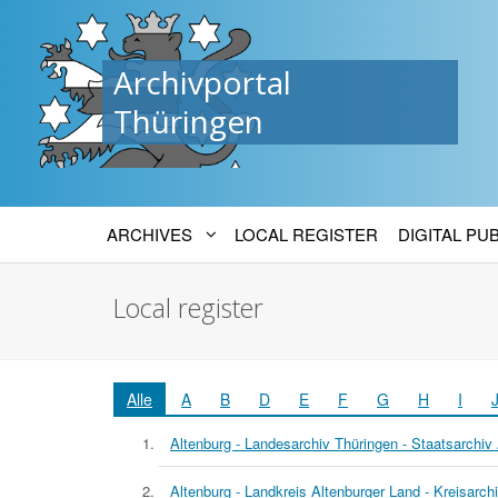
Archivportal
Thüringen
ARCHIVES
LOCAL REGISTER
DIGITAL PU
Local register
Alle
A
B
D
E
F
G
H
I
Altenburg - Landesarchiv Thüringen - Staatsarchiv
Altenburg - Landkreis Altenburger Land - Kreisarch