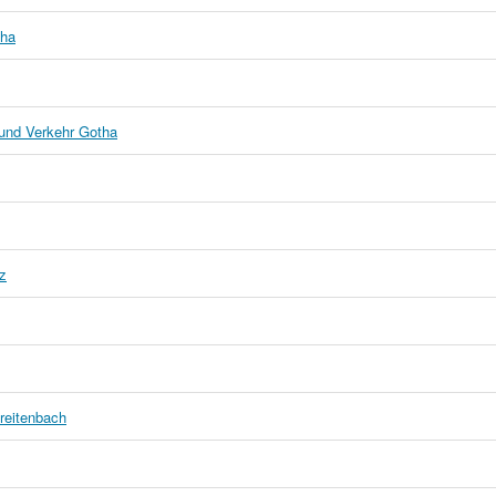
tha
 und Verkehr Gotha
iz
reitenbach