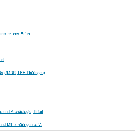
inisteriums Erfurt
urt
IDA) (MDR, LFH Thüringen)
e und Archäologie, Erfurt
und Mittelthüringen e. V.