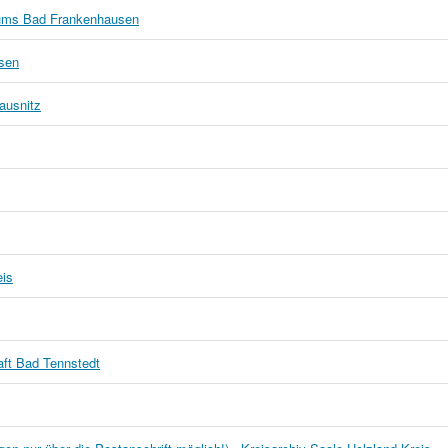
ums Bad Frankenhausen
sen
ausnitz
eis
aft Bad Tennstedt