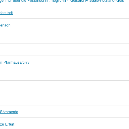
n nur über die Postanschrift möglich!) - Kreisarchiv Saale-Holzland-Kreis
derstadt
senach
m Pfarrhausarchiv
en-Sömmerda
zu Erfurt