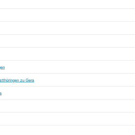
gen
stthüringen zu Gera
a