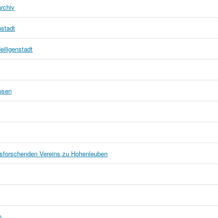
archiv
nstadt
eiligenstadt
usen
msforschenden Vereins zu Hohenleuben
n