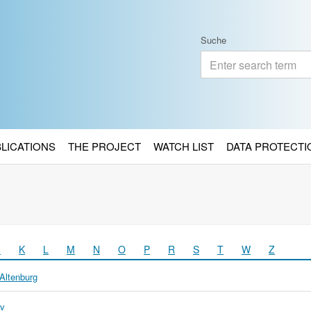
Suche
BLICATIONS
THE PROJECT
WATCH LIST
DATA PROTECTI
J
K
L
M
N
O
P
R
S
T
W
Z
 Altenburg
iv