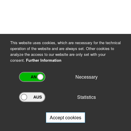
DSGVO Artikel 6 Absatz 1 Buchstaben c und e
Thüringer Gesetz über die Sicherung und Nutzung
von Archivgut (ThürArchivG), §§ 7 und 16
Archiv-Benutzungsordnung
This website uses cookies, which are necessary for the technical
operation of the website and are always set. Other cookies to
analyze the access to our website are only set with your
consent.
Further Information
Necessary
Statistics
Archivportal Thüringen
Do you want to participate in the archive portal with your archive?
We
will be happy to advise you.
Accept cookies