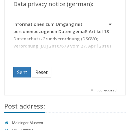
Data privacy notice (german):
Informationen zum Umgang mit
personenbezogenen Daten gemäß Artikel 13
Datenschutz-Grundverordnung (DSGVO;
Verordnung [EU] 2016/679 vom 27. April 2016)
Das Archiv erhebt Daten zu Ihrer Person auf Grundlage
des Thüringer Gesetzes über die Sicherung und Nutzung
von Archivgut (Thüringer Archivgesetz - ThürArchivG).
Sent
Reset
Durch die Kontaktaufnahme mit dem Archiv erteilen Sie
diesem die Einwilligung zur Verarbeitung Ihrer Daten.
Sie haben das Recht,
*
Input required
Ihre Einwilligung zur Verarbeitung Ihrer Daten
Post address:
jederzeit zu widerrufen (Artikel 21 DSGVO);
beim Archiv Auskunft zu den über Sie
gespeicherten Daten zu beantragen sowie bei
deren Unrichtigkeit eine Berichtigung oder bei
Meininger Museen
unzulässiger Speicherung die Löschung der Daten