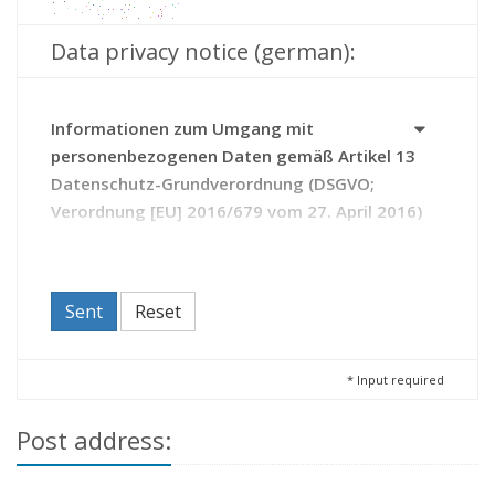
Data privacy notice (german):
Informationen zum Umgang mit
personenbezogenen Daten gemäß Artikel 13
Datenschutz-Grundverordnung (DSGVO;
Verordnung [EU] 2016/679 vom 27. April 2016)
Das Archiv erhebt Daten zu Ihrer Person auf Grundlage
des Thüringer Gesetzes über die Sicherung und Nutzung
von Archivgut (Thüringer Archivgesetz - ThürArchivG).
Sent
Reset
Durch die Kontaktaufnahme mit dem Archiv erteilen Sie
diesem die Einwilligung zur Verarbeitung Ihrer Daten.
Sie haben das Recht,
*
Input required
Ihre Einwilligung zur Verarbeitung Ihrer Daten
Post address:
jederzeit zu widerrufen (Artikel 21 DSGVO);
beim Archiv Auskunft zu den über Sie
gespeicherten Daten zu beantragen sowie bei