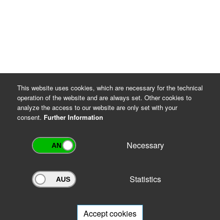
Rechtsgrundlagen für die Datenverarbeitung
DSGVO Artikel 6 Absatz 1 Buchstaben c und e
Thüringer Gesetz über die Sicherung und Nutzung
von Archivgut (ThürArchivG), §§ 7 und 16
Archiv-Benutzungsordnung
This website uses cookies, which are necessary for the technical
operation of the website and are always set. Other cookies to
analyze the access to our website are only set with your
consent.
Further Information
Necessary
Statistics
Archivportal Thüringen
Do you want to participate in the archive portal with your archive?
We
will be happy to advise you.
Accept cookies