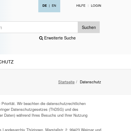
|
EN
HILFE
LOGIN
DE
Suchen
Erweiterte Suche
CHUTZ
Startseite
Datenschutz
Priorität. Wir beachten die datenschutzrechtlichen
ringer Datenschutzgesetzes (ThDSG) und des
ner Daten) während Ihres Besuchs und Ihrer Nutzung
s Landesarchiv Thüringen, Marstallstr. 2, 99423 Weimar und