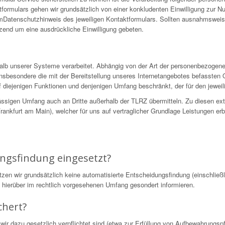
formulars gehen wir grundsätzlich von einer konkludenten Einwilligung zur N
 imDatenschutzhinweis des jeweiligen Kontaktformulars. Sollten ausnahmswei
nzend um eine ausdrückliche Einwilligung gebeten.
alb unserer Systeme verarbeitet. Abhängig von der Art der personenbezogen
nsbesondere die mit der Bereitstellung unseres Internetangebotes befassten 
 diejenigen Funktionen und denjenigen Umfang beschränkt, der für den jeweili
ssigen Umfang auch an Dritte außerhalb der TLRZ übermitteln. Zu diesen ex
nkfurt am Main), welcher für uns auf vertraglicher Grundlage Leistungen erb
.
ungsfindung eingesetzt?
 wir grundsätzlich keine automatisierte Entscheidungsfindung (einschließli
ie hierüber im rechtlich vorgesehenen Umfang gesondert informieren.
chert?
wir dazu gesetzlich verpflichtet sind (etwa zur Erfüllung von Aufbewahrungs