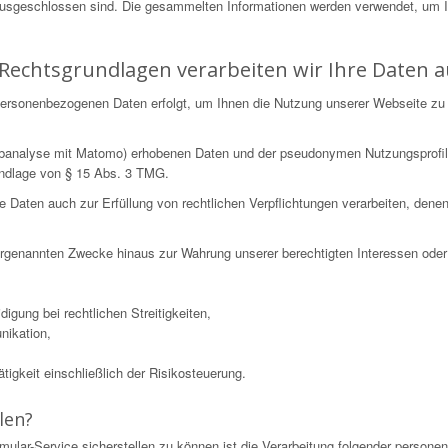
ausgeschlossen sind. Die gesammelten Informationen werden verwendet, um 
Rechtsgrundlagen verarbeiten wir Ihre Daten a
n personenbezogenen Daten erfolgt, um Ihnen die Nutzung unserer Webseite zu
Webanalyse mit Matomo) erhobenen Daten und der pseudonymen Nutzungsprofil
undlage von § 15 Abs. 3 TMG.
ten auch zur Erfüllung von rechtlichen Verpflichtungen verarbeiten, denen wi
 vorgenannten Zwecke hinaus zur Wahrung unserer berechtigten Interessen oder 
igung bei rechtlichen Streitigkeiten,
nikation,
igkeit einschließlich der Risikosteuerung.
len?
mular-Service sicherstellen zu können ist die Verarbeitung folgender perso