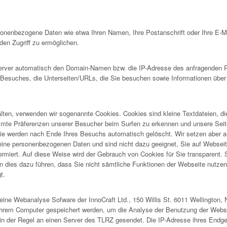
rsonenbezogene Daten wie etwa Ihren Namen, Ihre Postanschrift oder Ihre E-
en Zugriff zu ermöglichen.
ver automatisch den Domain-Namen bzw. die IP-Adresse des anfragenden Rec
s Besuches, die Unterseiten/URLs, die Sie besuchen sowie Informationen über
lten, verwenden wir sogenannte Cookies. Cookies sind kleine Textdateien, d
immte Präferenzen unserer Besucher beim Surfen zu erkennen und unsere Seit
e werden nach Ende Ihres Besuchs automatisch gelöscht. Wir setzen aber a
ne personenbezogenen Daten und sind nicht dazu geeignet, Sie auf Webseiten 
formiert. Auf diese Weise wird der Gebrauch von Cookies für Sie transparent.
 dies dazu führen, dass Sie nicht sämtliche Funktionen der Webseite nutzen k
t.
ine Webanalyse Sofware der InnoCraft Ltd., 150 Willis St. 6011 Wellington, 
Ihrem Computer gespeichert werden, um die Analyse der Benutzung der Webse
in der Regel an einen Server des TLRZ gesendet. Die IP-Adresse ihres Endge