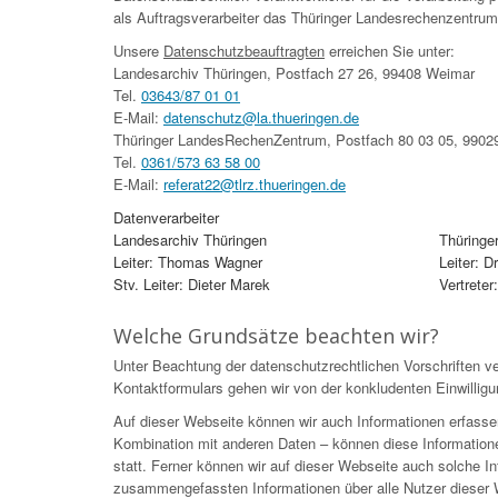
als Auftragsverarbeiter das Thüringer Landesrechenzentrum
Unsere
Datenschutzbeauftragten
erreichen Sie unter:
Landesarchiv Thüringen, Postfach 27 26, 99408 Weimar
Tel.
03643/87 01 01
E-Mail:
datenschutz@la.thueringen.de
Thüringer LandesRechenZentrum, Postfach 80 03 05, 99029
Tel.
0361/573 63 58 00
E-Mail:
referat22@tlrz.thueringen.de
Datenverarbeiter
Landesarchiv Thüringen
Thüringe
Leiter: Thomas Wagner
Leiter: 
Stv. Leiter: Dieter Marek
Vertreter
Welche Grundsätze beachten wir?
Unter Beachtung der datenschutzrechtlichen Vorschriften ve
Kontaktformulars gehen wir von der konkludenten Einwilligu
Auf dieser Webseite können wir auch Informationen erfasse
Kombination mit anderen Daten – können diese Information
statt. Ferner können wir auf dieser Webseite auch solche Inf
zusammengefassten Informationen über alle Nutzer dieser W