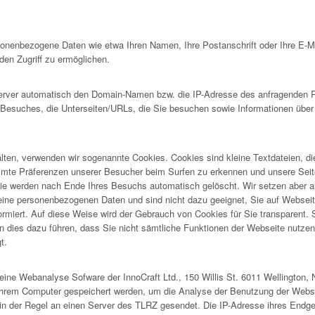
rsonenbezogene Daten wie etwa Ihren Namen, Ihre Postanschrift oder Ihre E-
en Zugriff zu ermöglichen.
ver automatisch den Domain-Namen bzw. die IP-Adresse des anfragenden Rec
s Besuches, die Unterseiten/URLs, die Sie besuchen sowie Informationen über
lten, verwenden wir sogenannte Cookies. Cookies sind kleine Textdateien, d
immte Präferenzen unserer Besucher beim Surfen zu erkennen und unsere Seit
e werden nach Ende Ihres Besuchs automatisch gelöscht. Wir setzen aber a
ne personenbezogenen Daten und sind nicht dazu geeignet, Sie auf Webseiten 
formiert. Auf diese Weise wird der Gebrauch von Cookies für Sie transparent.
 dies dazu führen, dass Sie nicht sämtliche Funktionen der Webseite nutzen k
t.
ine Webanalyse Sofware der InnoCraft Ltd., 150 Willis St. 6011 Wellington, 
Ihrem Computer gespeichert werden, um die Analyse der Benutzung der Webse
in der Regel an einen Server des TLRZ gesendet. Die IP-Adresse ihres Endge