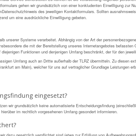
formulars gehen wir grundsätzlich von einer konkludenten Einwilligung zur N
 imDatenschutzhinweis des jeweiligen Kontaktformulars. Sollten ausnahmswei
nzend um eine ausdrückliche Einwilligung gebeten.
alb unserer Systeme verarbeitet. Abhängig von der Art der personenbezogen
nsbesondere die mit der Bereitstellung unseres Internetangebotes befassten 
 diejenigen Funktionen und denjenigen Umfang beschränkt, der für den jeweili
ssigen Umfang auch an Dritte außerhalb der TLRZ übermitteln. Zu diesen ex
nkfurt am Main), welcher für uns auf vertraglicher Grundlage Leistungen erb
.
ungsfindung eingesetzt?
 wir grundsätzlich keine automatisierte Entscheidungsfindung (einschließli
ie hierüber im rechtlich vorgesehenen Umfang gesondert informieren.
chert?
wir dazu gesetzlich verpflichtet sind (etwa zur Erfüllung von Aufbewahrungs