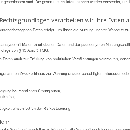
ausgeschlossen sind. Die gesammelten Informationen werden verwendet, um 
Rechtsgrundlagen verarbeiten wir Ihre Daten a
n personenbezogenen Daten erfolgt, um Ihnen die Nutzung unserer Webseite zu
Webanalyse mit Matomo) erhobenen Daten und der pseudonymen Nutzungsprofil
undlage von § 15 Abs. 3 TMG.
ten auch zur Erfüllung von rechtlichen Verpflichtungen verarbeiten, denen wi
 vorgenannten Zwecke hinaus zur Wahrung unserer berechtigten Interessen oder 
igung bei rechtlichen Streitigkeiten,
nikation,
igkeit einschließlich der Risikosteuerung.
len?
mular-Service sicherstellen zu können ist die Verarbeitung folgender perso