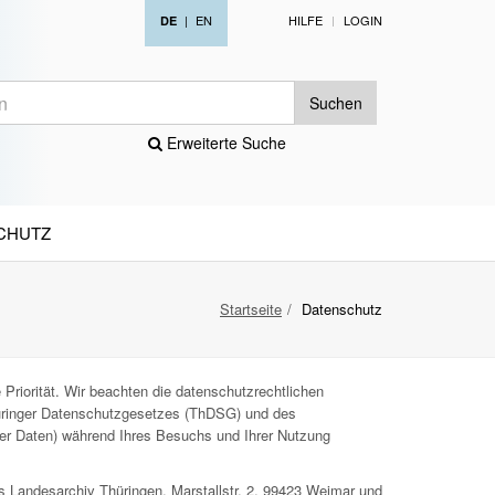
|
EN
HILFE
LOGIN
DE
Suchen
Erweiterte Suche
CHUTZ
Startseite
Datenschutz
Priorität. Wir beachten die datenschutzrechtlichen
ringer Datenschutzgesetzes (ThDSG) und des
ner Daten) während Ihres Besuchs und Ihrer Nutzung
s Landesarchiv Thüringen, Marstallstr. 2, 99423 Weimar und