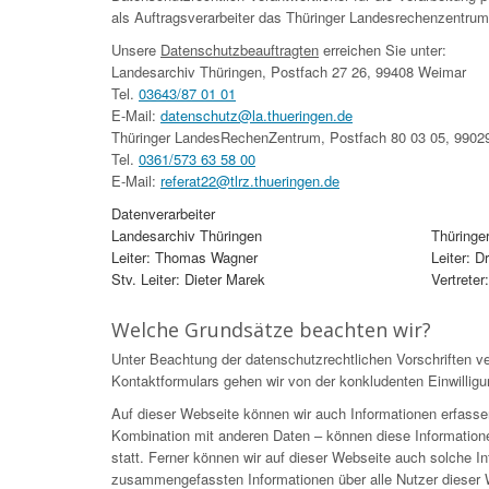
als Auftragsverarbeiter das Thüringer Landesrechenzentrum
Unsere
Datenschutzbeauftragten
erreichen Sie unter:
Landesarchiv Thüringen, Postfach 27 26, 99408 Weimar
Tel.
03643/87 01 01
E-Mail:
datenschutz@la.thueringen.de
Thüringer LandesRechenZentrum, Postfach 80 03 05, 99029
Tel.
0361/573 63 58 00
E-Mail:
referat22@tlrz.thueringen.de
Datenverarbeiter
Landesarchiv Thüringen
Thüringe
Leiter: Thomas Wagner
Leiter: 
Stv. Leiter: Dieter Marek
Vertreter
Welche Grundsätze beachten wir?
Unter Beachtung der datenschutzrechtlichen Vorschriften ve
Kontaktformulars gehen wir von der konkludenten Einwilligu
Auf dieser Webseite können wir auch Informationen erfasse
Kombination mit anderen Daten – können diese Information
statt. Ferner können wir auf dieser Webseite auch solche Inf
zusammengefassten Informationen über alle Nutzer dieser W