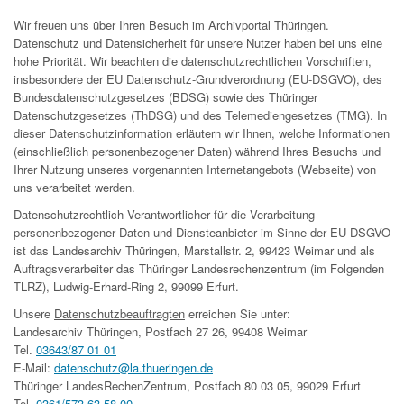
Wir freuen uns über Ihren Besuch im Archivportal Thüringen.
Datenschutz und Datensicherheit für unsere Nutzer haben bei uns eine
hohe Priorität. Wir beachten die datenschutzrechtlichen Vorschriften,
insbesondere der EU Datenschutz-Grundverordnung (EU-DSGVO), des
Bundesdatenschutzgesetzes (BDSG) sowie des Thüringer
Datenschutzgesetzes (ThDSG) und des Telemediengesetzes (TMG). In
dieser Datenschutzinformation erläutern wir Ihnen, welche Informationen
(einschließlich personenbezogener Daten) während Ihres Besuchs und
Ihrer Nutzung unseres vorgenannten Internetangebots (Webseite) von
uns verarbeitet werden.
Datenschutzrechtlich Verantwortlicher für die Verarbeitung
personenbezogener Daten und Diensteanbieter im Sinne der EU-DSGVO
ist das Landesarchiv Thüringen, Marstallstr. 2, 99423 Weimar und als
Auftragsverarbeiter das Thüringer Landesrechenzentrum (im Folgenden
TLRZ), Ludwig-Erhard-Ring 2, 99099 Erfurt.
Unsere
Datenschutzbeauftragten
erreichen Sie unter:
Landesarchiv Thüringen, Postfach 27 26, 99408 Weimar
Tel.
03643/87 01 01
E-Mail:
datenschutz@la.thueringen.de
Thüringer LandesRechenZentrum, Postfach 80 03 05, 99029 Erfurt
Tel.
0361/573 63 58 00