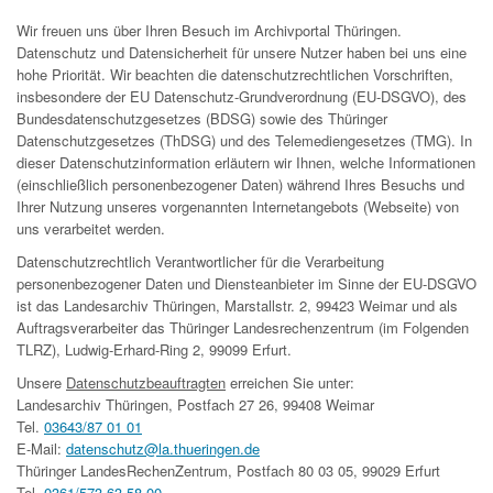
Wir freuen uns über Ihren Besuch im Archivportal Thüringen.
Datenschutz und Datensicherheit für unsere Nutzer haben bei uns eine
hohe Priorität. Wir beachten die datenschutzrechtlichen Vorschriften,
insbesondere der EU Datenschutz-Grundverordnung (EU-DSGVO), des
Bundesdatenschutzgesetzes (BDSG) sowie des Thüringer
Datenschutzgesetzes (ThDSG) und des Telemediengesetzes (TMG). In
dieser Datenschutzinformation erläutern wir Ihnen, welche Informationen
(einschließlich personenbezogener Daten) während Ihres Besuchs und
Ihrer Nutzung unseres vorgenannten Internetangebots (Webseite) von
uns verarbeitet werden.
Datenschutzrechtlich Verantwortlicher für die Verarbeitung
personenbezogener Daten und Diensteanbieter im Sinne der EU-DSGVO
ist das Landesarchiv Thüringen, Marstallstr. 2, 99423 Weimar und als
Auftragsverarbeiter das Thüringer Landesrechenzentrum (im Folgenden
TLRZ), Ludwig-Erhard-Ring 2, 99099 Erfurt.
Unsere
Datenschutzbeauftragten
erreichen Sie unter:
Landesarchiv Thüringen, Postfach 27 26, 99408 Weimar
Tel.
03643/87 01 01
E-Mail:
datenschutz@la.thueringen.de
Thüringer LandesRechenZentrum, Postfach 80 03 05, 99029 Erfurt
Tel.
0361/573 63 58 00