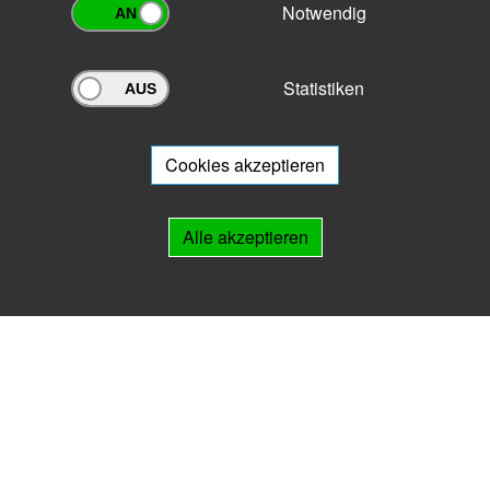
Notwendig
Statistiken
Archivportal Thüringen
Sie wollen mit Ihrem Archiv am Archivportal teilnehmen? Gern stehen
wir
Ihnen beratend zur Seite.
Cookies akzeptieren
Links
Alle akzeptieren
IMPRESSUM
HILFE
Kontakt
Landesarchiv Thüringen