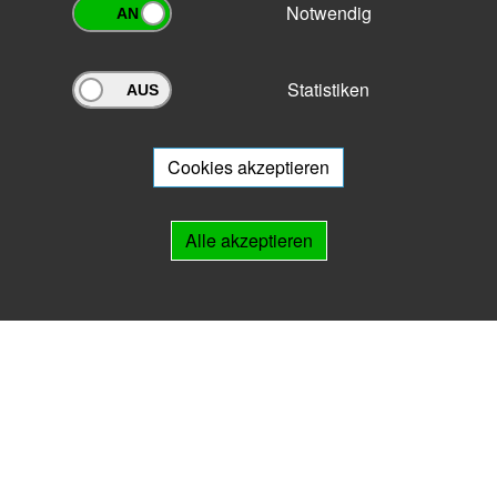
Notwendig
Statistiken
Archivportal Thüringen
Sie wollen mit Ihrem Archiv am Archivportal teilnehmen? Gern stehen
wir
Ihnen beratend zur Seite.
Cookies akzeptieren
Links
Alle akzeptieren
IMPRESSUM
HILFE
Kontakt
Landesarchiv Thüringen