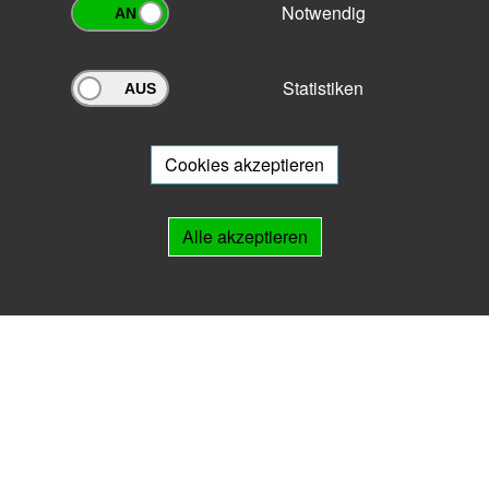
Notwendig
Statistiken
Archivportal Thüringen
Sie wollen mit Ihrem Archiv am Archivportal teilnehmen? Gern stehen
wir
Ihnen beratend zur Seite.
Cookies akzeptieren
Links
Alle akzeptieren
IMPRESSUM
HILFE
Kontakt
Landesarchiv Thüringen