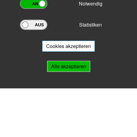
Notwendig
Statistiken
Archivportal Thüringen
Sie wollen mit Ihrem Archiv am Archivportal teilnehmen? Gern stehen
wir
Ihnen beratend zur Seite.
Cookies akzeptieren
Links
Alle akzeptieren
IMPRESSUM
HILFE
Kontakt
Landesarchiv Thüringen